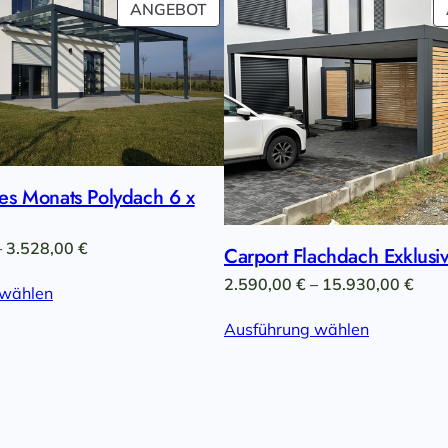
PRODUKT
ANGEBOT
IM
ANGEBOT
es Monats Polydach 6 x
Preisspanne:
–
3.528,00
€
Carport Flachdach Exklusi
3.299,00 €
Prei
2.590,00
€
–
15.930,00
€
 wählen
bis
2.59
3.528,00 €
Ausführung wählen
bis
15.9