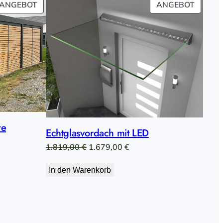
PRODUKT
PRODU
ANGEBOT
ANGEBOT
IM
IM
ANGEBOT
ANGEB
ve
Echtglasvordach mit LED
sspanne:
Ursprünglicher
Aktueller
1.819,00
€
1.679,00
€
0,00 €
Preis
Preis
In den Warenkorb
war:
ist:
30,00 €
1.819,00 €
1.679,00 €.