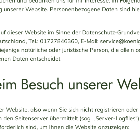
uchen und bedanken uns für Ihr Interesse. Im Folgen
unserer Website. Personenbezogene Daten sind hierbe
auf dieser Website im Sinne der Datenschutz-Grundv
tschland, Tel.: 01727846360, E-Mail: service@koenigs
jenige natürliche oder juristische Person, die allei
enen Daten entscheidet.
eim Besuch unserer Web
r Website, also wenn Sie sich nicht registrieren oder
n den Seitenserver übermittelt (sog. „Server-Logfiles
rforderlich sind, um Ihnen die Website anzuzeigen: