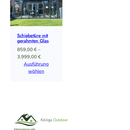
Schiebetüre mit
gerahmten Glas
859,00
€
–
Preisspanne:
3.999,00
€
859,00 €
Ausführung
bis
wählen
3.999,00 €
Impressum