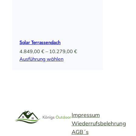
Solar Terrassendach
Preisspanne:
4.849,00
€
–
10.279,00
€
4.849,00 €
Ausführung wählen
bis
10.279,00 €
Impressum
Wiederrufsbelehrung
AGB´s