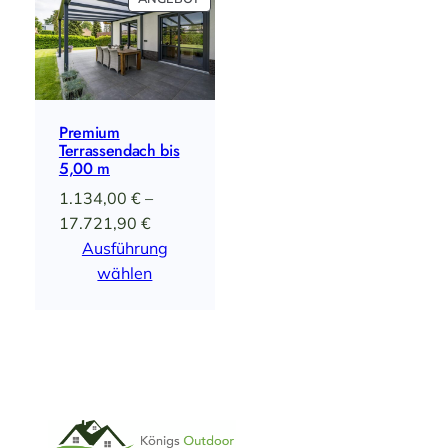
IM
ANGEBOT
Premium
Terrassendach bis
5,00 m
1.134,00
€
–
Preisspanne:
17.721,90
€
1.134,00 €
Ausführung
bis
wählen
17.721,90 €